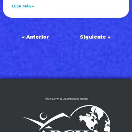
LEER MÁS »
« Anterior
Siguiente »
ARCH LATAM es una empresa del holding: