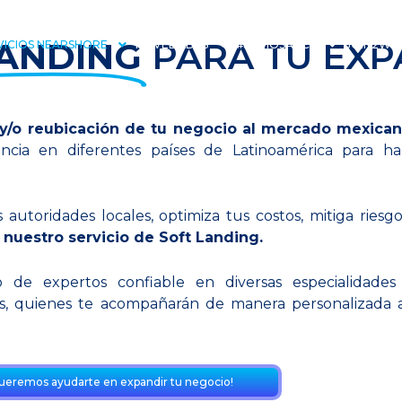
nuestros especialistas
LANDING
PARA TU EXP
VICIOS NEARSHORE
NOVEDADES
#SOMOSARCH
JOIN2WO
ina de tu personal
y/o reubicación de tu negocio al mercado mexica
cia en diferentes países de Latinoamérica para ha
utoridades locales, optimiza tus costos, mitiga riesgo
n
nuestro servicio de Soft Landing.
 de expertos confiable en diversas especialidade
es, quienes te acompañarán de manera personalizada 
ueremos ayudarte en expandir tu negocio!