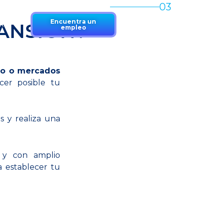
Encuentra un
ANSIÓN?
RK
empleo
no o mercados
cer posible tu
s y realiza una
s y con amplio
a establecer tu