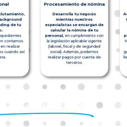
onal
Procesamiento de nómina
clutamiento,
Desarrolla tu negocio
A
background
mientras nuestros
ding de tu
especialistas se encargan de
o.
calcular la nómina de tu
expedientes
personal,
en cumplimiento con
p
ién contamos
la legislación aplicable vigente
N
en realizar
(laboral, fiscal y de seguridad
os cuando así
social). Además, podemos
g
era.
realizar pagos por cuenta de
ll
terceros.
VICIOS INCLUIDOS