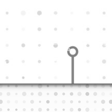
Payroll
Diagnóstico Laboral
8
JOIN2WORK
oral y fiscal
Consultoría compliance
Constitución Sociedad/ Regist
Autoridades
Migratorio
NOM´s