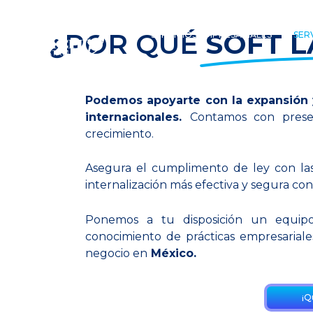
Desarrolla tu negocio mientras 
¿POR QUÉ
SOFT 
SERVICIOS EMPRESARIALES
SER
se encargan de calcular la nóm
Podemos apoyarte con la expansión 
Contáctanos
internacionales.
Contamos con presen
crecimiento.
Asegura el cumplimento de ley con las a
internalización más efectiva y segura co
Ponemos a tu disposición un equipo
conocimiento de prácticas empresarial
negocio en
México.
¡Q