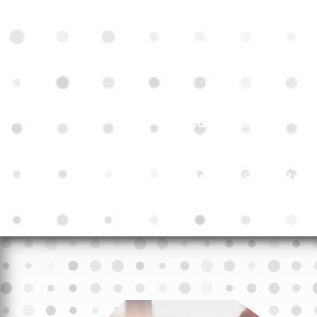
Reclutamiento
Onboarding
Contratación temporal/ W
Consultoría corporativa, lab
Propiedad Intelectual
Traducciones
Cumplimiento STPS (Mx)/