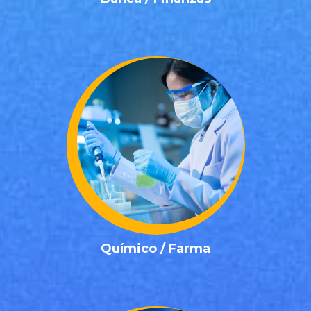
✓ Biotecnólogo
✓ Técnico de Laboratorio
✓ Gerente de Ventas y Marketing Farmacéutico
✓ Visitador Médico
✓ Especialista en Farmacovigilancia
✓ Especialista en Asuntos Regulatorios
✓ Director de Investigación y Desarrollo
✓ Gerente de Calidad
✓ Químico Industrial
✓ Gerente de Producción
Posiciones Químico / Farma
Químico / Farma