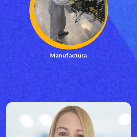
✓ Especialista en Logística
✓ Operador de Máquina
✓ Ingeniero de Calidad
✓ Técnico de Mantenimiento
✓ Gerente de Planta
✓ Supervisor / Operador de Producción
✓ Ingeniero de Procesos
Posiciones Manufactura
Manufactura