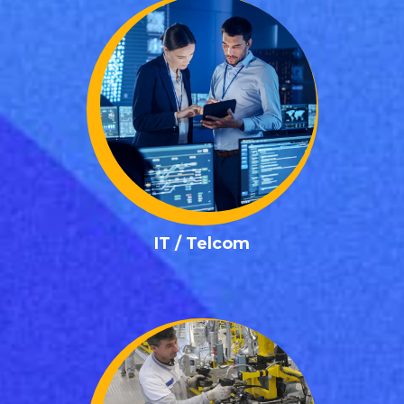
✓ Ingeniero de Sistemas
✓ Especialista en Soporte Técnico
✓ Técnico en Telecomunicaciones
✓ Back End
✓ Front End
✓ Diseñadores UX/UI
✓ Administrador de Datos
✓ Especialista en Ciberseguridad
✓ DevOps
✓ Desarrollador de Software
Posiciones IT / Telcom
IT / Telcom
✓ Ayudante en general
✓ Gerente de Cadena de Suministro
✓ Coordinador de Seguridad Industrial