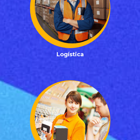
✓ Coordinador de Operaciones Logísticas
✓ Jefe de Distribución
✓ Jefe de Almacén
✓ Jefe de Suministros
✓ Cadena de Suministro
✓ Director Logístico
✓ Freight Forwarder
Posiciones Logística
Logística
✓ Especialista en Atención al Cliente
✓ Jefe de Departamento
✓ Coordinador de Visual Merchandising
✓ Analista de Marketing
✓ Supervisor de Piso de Ventas
✓ Encargado de Inventarios
✓ Cajero
✓ Asesor de Ventas / Promotor