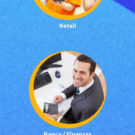
✓ Gerente de Tienda
Posiciones Retail
Retail
✓ Analista de cuentas por cobrar
✓ Auditor Interno
✓ Gerente de Tesorería
✓ Analista de Crédito
✓ Controller Financiero
✓ Especialista en Cumplimiento Normativo
✓ Analista de Riesgos
✓ Ejecutivo de Cuenta
✓ Asesor de Inversiones
✓ Analista Financiero
Posiciones Banca / Finanzas
Banca / Finanzas