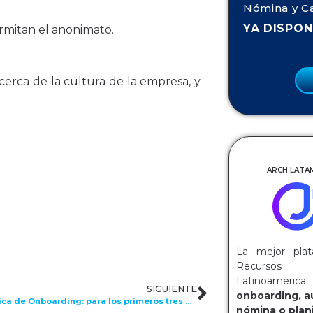
Nómina y C
YA DISPON
ermitan el anonimato.
cerca de la cultura de la empresa, y
ARCH LATAM
La mejor plat
Recurs
Latinoaméri
SIGUIENTE
onboarding, a
Guía práctica de Onboarding: para los primeros tres meses de incorporación
nómina o plani