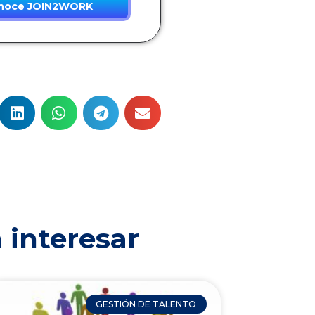
noce JOIN2WORK
 interesar
GESTIÓN DE TALENTO