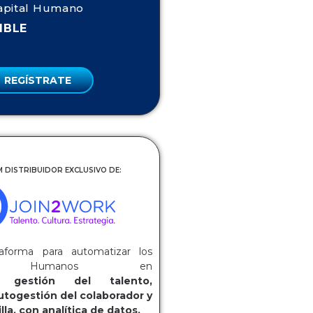
apital Humano
IBLE
REGÍSTRATE
 DISTRIBUIDOR EXCLUSIVO DE:
aforma para automatizar los
os Humanos en
ca:
gestión del talento,
utogestión del colaborador y
lla, con analítica de datos.