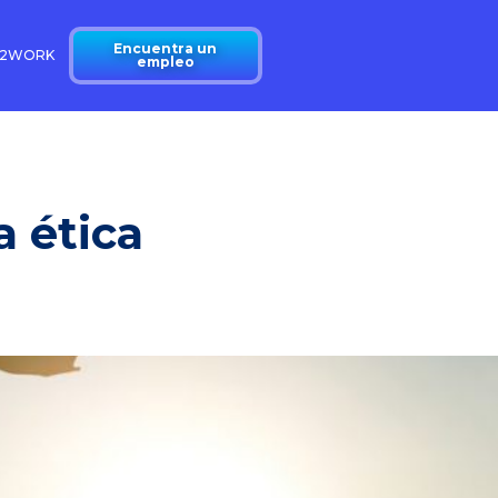
Encuentra un
N2WORK
empleo
a ética