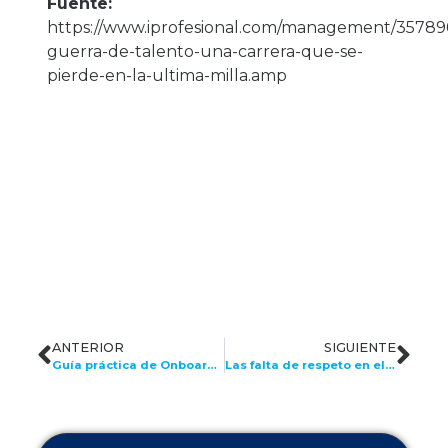
Fuente:
https://www.iprofesional.com/management/35789
guerra-de-talento-una-carrera-que-se-
pierde-en-la-ultima-milla.amp
ANTERIOR
SIGUIENTE
Guía práctica de Onboarding: para los primeros tres meses de incorporación
Las falta de respeto en el lugar de trabajo, un costo casi invisible