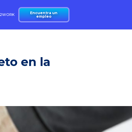
Encuentra un
N2WORK
empleo
eto en la