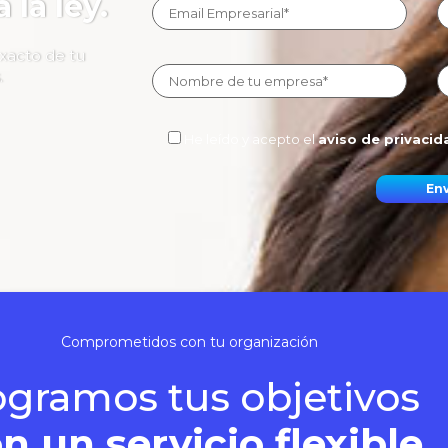
la ley.
xacto de tu
.
He leído y acepto el
aviso de privacid
Comprometidos con tu organización
ogramos tus objetivos
n un servicio flexible