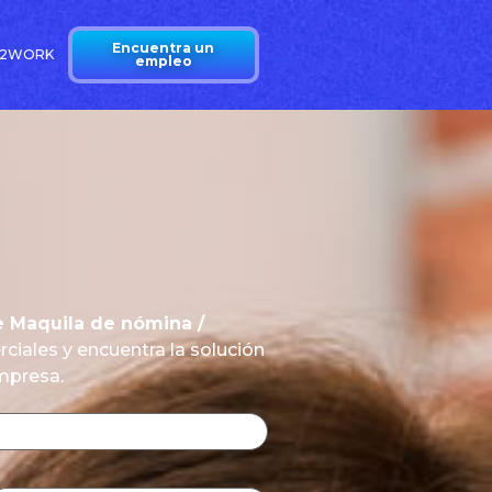
Encuentra un
N2WORK
empleo
e Maquila de nómina /
iales y encuentra la solución
empresa.