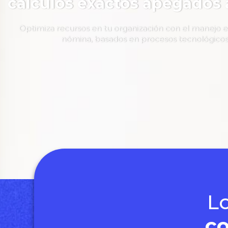
cálculos exactos apegados a 
Optimiza recursos en tu organización con el manejo e
nómina, basados en procesos tecnológicos
L
co