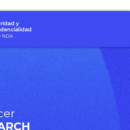
ridad y
idencialidad
y NDA
cer
ARCH