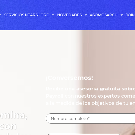
SERVICIOS NEARSHORE
NOVEDADES
#SOMOSARCH
JOI
¡Conversemos!
Recibe una asesoría gratuita sobr
Payroll
con nuestros expertos comerc
a la medida de los objetivos de tu 
ómina,
 con