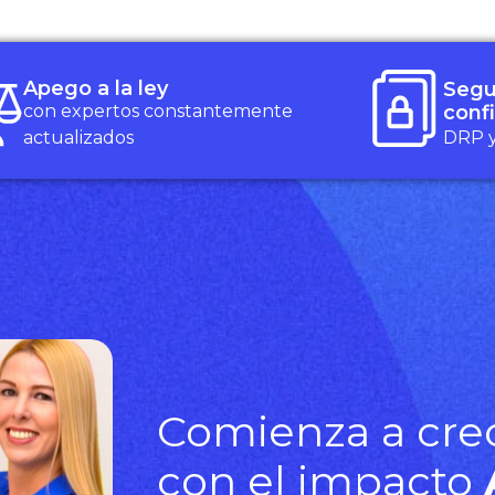
Apego a la ley
Segu
con expertos constantemente
conf
actualizados
DRP 
Comienza a cre
con el impacto