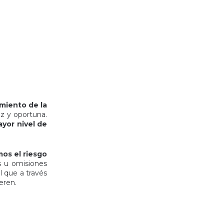
miento de la
az y oportuna.
yor nivel de
mos el riesgo
s u omisiones
l que a través
eren.